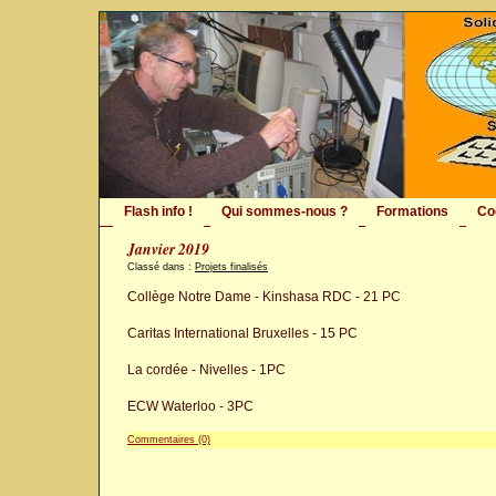
Flash info !
Qui sommes-nous ?
Formations
Co
Janvier 2019
Classé dans :
Projets finalisés
Collège Notre Dame - Kinshasa RDC - 21 PC
Caritas International Bruxelles - 15 PC
La cordée - Nivelles - 1PC
ECW Waterloo - 3PC
Commentaires (0)